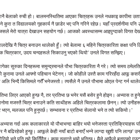
सानै बेलाको रुची हो। बालमनस्थितिमा आएका चित्रहरू उनले नधकाइ कापीमा उतार
ने कुरा त विद्यालयको गृहकार्य नै छाडेर भए पनि गरिने रहेछ। यहाँ प्रदर्शनीमा 
 जसले मेरो यात्रा देखाउन सहयोग गर्छ। आजको अवस्थासम्म आइपुग्दाको विगत दे
ेखि नै चित्र बनाउन थालेको हुँ। त्यो बे‍लामा ६ महिने चित्रकारिता कक्षा पनि ल
क चित्रकार, उदय चन्दहरूले सिकाउनु भएको थियो' उनले विगत सम्झिए।
ागेका सुरुका दिनहरूमा समुन्द्रमानले पौभा चित्रकारिता नै गरे। त्यो समय ठमेलतिर
को कुरामा उनले आफ्नो पहिचान भेटेनन्। जो कोहीले उस्तै काम गरिरहँदा आफू कसर
 अलि भिन्दै किसिमले गरौँ भनेजस्तो। त्यसैले नै उनले पौभामा ओएल पेन्ट गर्न थाले
रतिभा लिएर आएको हुन्छ नै, तर प्रतिभा छ भनेर यसै बसेर हुने होइन। अभ्यास त हु
ानोमा मजस्तै चित्र बनाउने कति साथीहरू अहिले चित्रकलामा छैनन्। त्यो उनीहरूल
एर भएन, मलजल पनि हुनुपर्छ। सम्भावना र प्रतिभा सेलायो भने त त्यो सकियो।'
अभ्यास गर्दा अरू कलाकारले यो पौभाभन्दा बाहिर भयो भनेजस्ता प्रतिक्रियाहरू पन
र नै बढिरहेको हुन्छु। आफूले केही नयाँ बाटो बनाएँ भन्ने लाग्दा खुशी पनि लाग्छ'
ियो भने पनि त्यो किनिँदैन। काम नलाग्ने भयो भनिन्छ। मैले आफैले बनाएको एउट