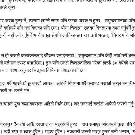
। हुन त बेच्छु भनेर गर्ने त होइन तै पनि। कविता कसैले बेच्छु नै भनेर त लेख्दैन
बेग्लै कुरा।'
र फरक हुन्छ नै, त्यसमा लाग्ने समय पनि फरक फरक नै हुन्छ। समुन्द्रमानका पनि क
ुनै कहिल्यै पनि नसकिएका पनि छन्। पौभा चित्रमा एकदम विस्तारमा काम गर्नुपर्न
र्ने, यहाँ त्यो गर्नुपर्ने भन्ने उनलाई पनि लागिरहन्छ। तब उनी भन्छन्, 'चित्र पनि जीव
ोच नै हो जसले कलाकारलाई जीवन्त बनाइराख्छ। समुन्द्रमान पनि केही नयाँ गरौँ भन्ने
 वर्तमान स्पष्ट बनाउँछन्। हुन पनि उनले चित्रकारिता गरेको झण्डै ३० वर्षको 
 वातावरण अनुसार चित्रमा विभिन्नता आइरहेको छ।
 गर्दै गइरहेको छु जस्तो लाग्छ। अहिले बिषयमा धेरै क्राफ्ट नराखी सरल बनाउँ भन
जरूरी छ' उनले भने।
न चाहने युवा कलाकारहरू अहिले निकै छन्। तर उनलाई कसैले आफैले जस्तो गर्नुभन्दा
रहनु पर्दैन त्यो आफै हस्तान्तरण भइरहेको हुन्छ। हात समाएर सिकाउने कुरा पनि
उही भएर त खास हुँदैन। महत्व हुँदैन। नक्कली जस्तो मात्र हुन्छ' उनी भन्छन्, 'यो