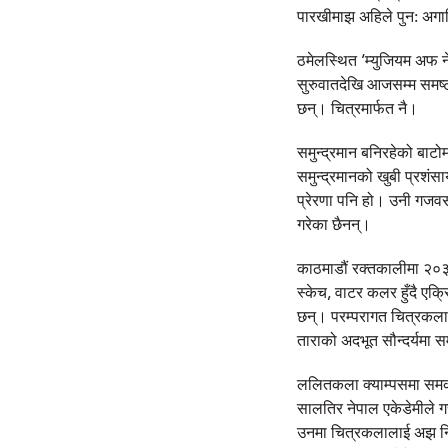
पारखीमाझ अहिले पुन: अगाड
ठमेलस्थित ‘म्युजियम अफ न
सुरुवातदेखि आजसम्म समष्ट
छन्। चित्रमार्फत नै।
समुन्द्रमान बनिरहेको बाटोम
समुन्द्रमानको खुबी प्रशंस
प्रेरणा पनि हो। उनी गजवसँ
गरेका छैनन्।
काठमाडौं रक्तकालीमा २०३६ 
स्केच, वाटर कलर हुँदै एक
छन्। परम्परागत चित्रकलाम
ताराको अदभूत सौन्दर्यमा स
ललितकला क्याम्पसमा समका
सालतिर नेपाल एकेडेमीले गर
उनमा चित्रकलालाई अझ निरन्