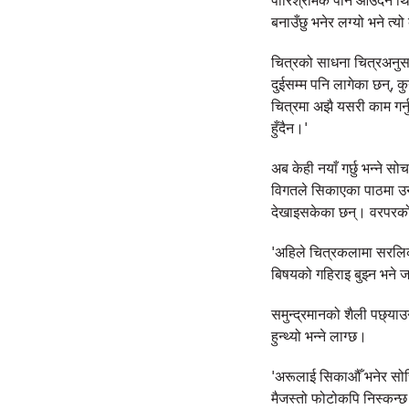
पारिश्रमिक पनि आउँदैन थियो
बनाउँछु भनेर लग्यो भने त्यो 
चित्रको साधना चित्रअनुसा
दुईसम्म पनि लागेका छन्, क
चित्रमा अझै यसरी काम गर्नुप
हुँदैन।'
अब केही नयाँ गर्छु भन्ने स
विगतले सिकाएका पाठमा उनी
देखाइसकेका छन्। वरपरको
'अहिले चित्रकलामा सरलिकृत
बिषयको गहिराइ बुझ्न भने 
समुन्द्रमानको शैली पछ्याउ
हुन्थ्यो भन्ने लाग्छ।
'अरूलाई सिकाऔँ भनेर सोचि
मैजस्तो फोटोकपि निस्कन्छ। 