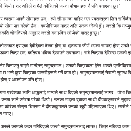
ुपरेको थियो। तर अहिले त मैले कोरिएको जस्ता पौभावाहरू नै पनि बनाएका छु।'
छ तर त्यसमा आफ्नै सीमाहरू छन्। त्यो सीमाभन्दा बाहिर गएर स्वतन्त्रता लिन सकिँद
े त्यो सीमा पार गरेको छैन। कम्पोसिजन मात्र अलि फरक गरेको हुँ। जस्तो कि मञ्जु
िकति चीनतिरको अनुहार जस्तो बनाइदिन खोजेको मात्र हुन्छु।'
 तोरणबाट हराएका देवीदेवता देख्दा होस् या भूकम्पमा जीर्ण भएका सम्पदा होस् उनले
डाका चित्र छन्, कतिपय भविष्य देखाउने सपनाका। सबै चित्रमा देखिन्छ उनको इम
नेर चिनाउनु राम्रो मान्दैनन् समुन्द्रमान। उनको चित्रकला हेरेर अरूले प्रतिक्र
छ भन्ने कुरा चित्रका पारखीहरूले गर्ने काम हो। समुन्द्रमानलाई नेपाली सुगन्ध च
ि होस् र आफ्नोपन पनि होस्।
मा प्रवेशका लागि आफूलाई भाग्यले साथ दिएको समुन्द्रमानलाई लाग्छ। पौभा चि
उनमा सानै उमेरमा परेको थियो। उनका माइला बुबाका साथी दीपककुमारले सुझाव र 
ा कोरेका खेस्रा चित्रमा नै दीपककुमारले उनको खुबी पहिल्याएका थिए। त्‍यसैले 
स गराए।
 अरुले कामको कदर गरिदिएको जस्तो समुन्द्रमानलाई लाग्छ। चित्र नबिक्दा काम 