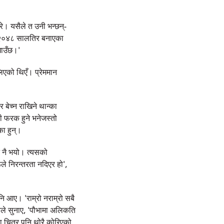
े। यसैले त उनी भन्छन्-
पनि २०४८ सालतिर बनाएका
खाउँछ।'
िएको थिएँ। प्रेममान
 बेच्न राखिने थान्का
ी फरक हुने भनेजस्तो
का हुन्।
ने नै भयो। त्यसको
े निरन्तरता नदिएर हो',
ि आए। 'राम्रो नराम्रो सबै
 उनले सुनाए, 'पौभामा अलिकति
ा चित्र पनि थोरै कोरिएको