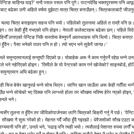
 'पेन्टिङ चाहिन्छ दाइ?' भन्दै पसल पसल पनि पुगे। पाटनदेखि भक्तपुरसम्म पनि आफू
्थाबाट बढेका उनी अहिले वर्षमा दुईवटा मात्र चित्र बनाउँछन्। चित्रकलाबाटै जीउनु
े चल्दा चित्र बनाइरहन सहज पनि भयो। पहिलेको तुलनामा अहिले त राम्रै पनि छ
ोइन। तर केही हुँदै नभएको पनि होइन। नेपाली कलेक्टरहरू बढेका छन्। पहिले विदेशीक
े महिनौँ लगाएको पेन्टिङ निकै सस्तोमा बेच्नुपर्ने अवस्थाहरू पनि थियो। चित्र बना
 हुँदैन। पैसा भनेको पावर पनि त हो। त्यो भएन भने सुकेरै जान्छ।'
 समुन्द्रमानलाई सन्तुष्टी दिएको छ। योबाहेक अरू नै काम गर्नुपर्ने रहेछ भन्ने उ
टीले भने नहेरिएको होइन। 'तिमीले के यो पेन्टरको काम गर्न खोजेको? साइनबोर्ड, होडि
ै समुन्द्रमान अघि बढेका हुन्।
ी चिज बेचेर खानुपर्छ भन्ने सोच थिएन। जागिर खान जाउँला अरू केही गरौँला भन्न
भन्ने सोचेको भए दिक्क पनि लाग्थ्यो होला तर सौखमा भविष्‍य हेरेर गएको होइन, भवि
 उनले भने।
ँग तुलना त हुँदैन तर जीविकोपार्जनका लागि चित्रको बिक्री गर्नु नै पर्छ। 'पेन्टिङ
सौखमा नै सुरू गरेको हो। मेहनत गर्दै जाँदा हुँदै गइरह्यो। धेरैजसोको सौख एउटा का
ग्यमानी पनि हो', उनले भने, 'पढाइ पनि त्यही भयो। त्यसैलाई पेशागत रुपमा लगौँ भन्