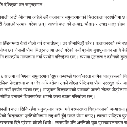
ि देखिएका छन् समुन्द्रमान।
ेपाली आर्ट’ (मोना)मा अहिले उनै कलाकार समुन्द्रमानको चित्रकला प्रदर्शनीमा 
ी देखाउने प्रयास गरेका छन्। आफ्नो कलाको लम्बाइ, चौडाइ र उचाइ मात्र होइन ग
ा हिँड्नभन्दा केही नौलो गर्न रूचाउँछन्। तर सीमाभित्रै रहेर। कलाकारको धर्म नछाड
ायोग्य छ। नेपाली पौभा चित्रकलामा उनले गरेको नयाँ प्रयोग युवापुस्ताका लागि केह
ग शास्त्रीय मान्यतामा नयाँ प्रयोग गरिरहेका छन्। त्यसमा मूलतत्व र दर्शनको कुर
सालमा जन्मिएका समुन्द्रमान ‘सुपर कमाण्डो ध्रुव’जस्ता कमिक पात्रहरूको चित्र 
्रिलिक पेन्टहरूमा काम गरेर अघि बढेका उनले ओएल पेन्टिङमा पौभा प्रस्तुत गरेर
ा नयाँ प्रयोग गरेका छन्। भाजुमान चित्रकारको पालाको जस्तो 'सेल्फ पोट्रेट'मा
म्मोहित बनाउने चित्रमार्फत आफ्नो कला व्यक्त गरिरहेका छन्।
लीन कला सिकिरहँदा समुन्द्रमान घरमा भने परम्परागत चित्रकलाको अभ्यासमा ह
ेको चित्रकला प्रतियोगितामा सहभागी हुँदै उनले पौभा बनाए। त्यसमा राष्ट्रिय प
तरता दिने प्रेरणा बढेको थियो। त्यसपछि पनि अरनिको युवा पुरस्कारलगायत राष्ट्र