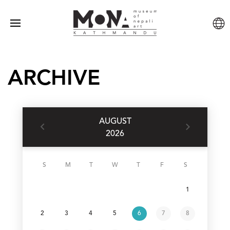
ARCHIVE
AUGUST
2026
S
M
T
W
T
F
S
1
2
3
4
5
6
7
8